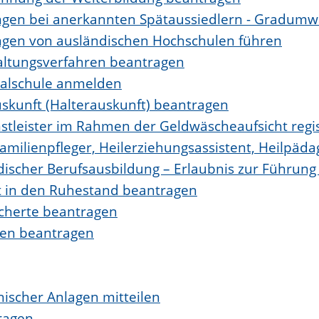
ngen bei anerkannten Spätaussiedlern - Gradum
ngen von ausländischen Hochschulen führen
altungsverfahren beantragen
ealschule anmelden
uskunft (Halterauskunft) beantragen
enstleister im Rahmen der Geldwäscheaufsicht regi
Familienpfleger, Heilerziehungsassistent, Heilpäd
ndischer Berufsausbildung – Erlaubnis zur Führu
itt in den Ruhestand beantragen
icherte beantragen
hen beantragen
ischer Anlagen mitteilen
ragen