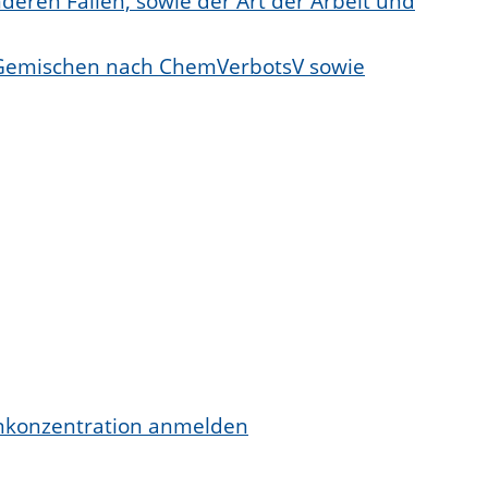
eren Fällen, sowie der Art der Arbeit und
nd Gemischen nach ChemVerbotsV sowie
onkonzentration anmelden