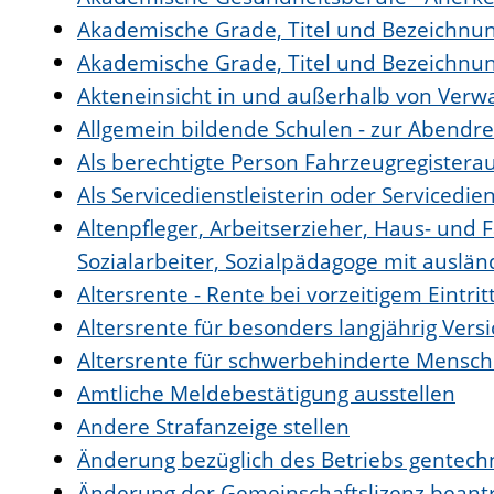
Akademische Grade, Titel und Bezeichnu
Akademische Grade, Titel und Bezeichnu
Akteneinsicht in und außerhalb von Verw
Allgemein bildende Schulen - zur Abendr
Als berechtigte Person Fahrzeugregistera
Als Servicedienstleisterin oder Servicedi
Altenpfleger, Arbeitserzieher, Haus- und 
Sozialarbeiter, Sozialpädagoge mit auslä
Altersrente - Rente bei vorzeitigem Eintr
Altersrente für besonders langjährig Vers
Altersrente für schwerbehinderte Mensc
Amtliche Meldebestätigung ausstellen
Andere Strafanzeige stellen
Änderung bezüglich des Betriebs gentechn
Änderung der Gemeinschaftslizenz beant