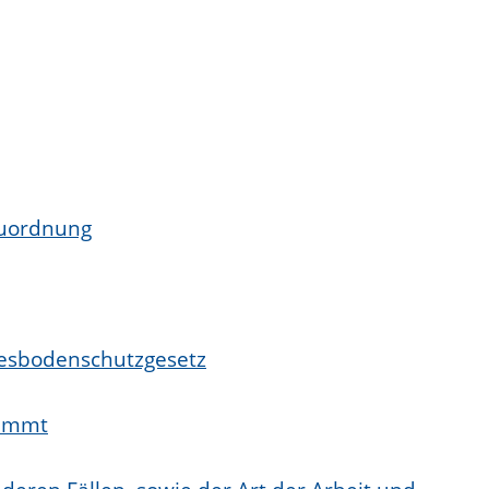
auordnung
desbodenschutzgesetz
nimmt