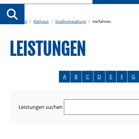
Startseite
Rathaus
Stadtverwaltung
Verfahren
LEISTUNGEN
Alphabetisches Register überspringen
A
B
C
D
E
F
G
Leistungen suchen