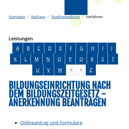
Startseite
Rathaus
Stadtverwaltung
Verfahren
Leistungen
Alphabetisches Register überspringen
A
B
C
D
E
F
G
H
I
J
K
L
M
N
O
P
Q
R
S
T
U
V
W
X
Y
Z
BILDUNGSEINRICHTUNG NACH
DEM BILDUNGSZEITGESETZ -
ANERKENNUNG BEANTRAGEN
Onlineantrag und Formulare