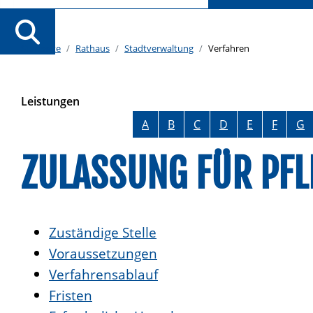
Startseite
Rathaus
Stadtverwaltung
Verfahren
Leistungen
Alphabetisches Register überspringen
A
B
C
D
E
F
G
ZULASSUNG FÜR PF
Zuständige Stelle
Voraussetzungen
Verfahrensablauf
Fristen