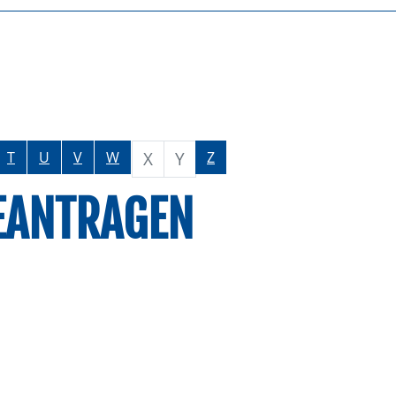
X
Y
T
U
V
W
Z
EANTRAGEN