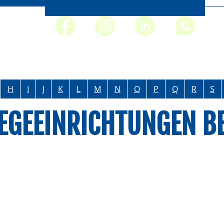
H
I
J
K
L
M
N
O
P
Q
R
S
LEGEEINRICHTUNGEN B