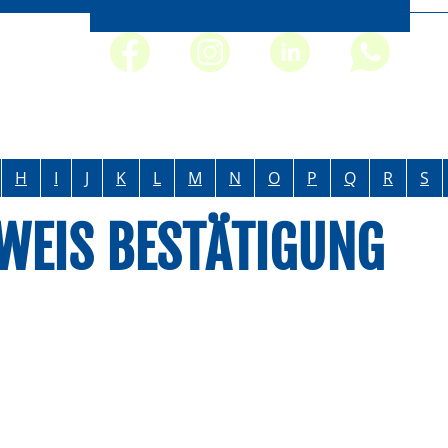
H
I
J
K
L
M
N
O
P
Q
R
S
EIS BESTÄTIGUNG