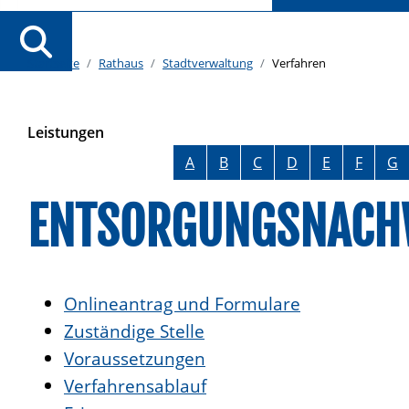
Startseite
Rathaus
Stadtverwaltung
Verfahren
Leistungen
Alphabetisches Register überspringen
A
B
C
D
E
F
G
ENTSORGUNGSNACHW
Onlineantrag und Formulare
Zuständige Stelle
Voraussetzungen
Verfahrensablauf