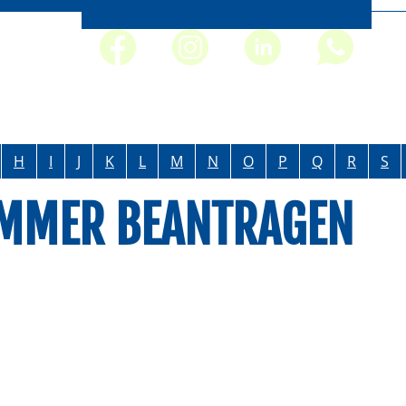
H
I
J
K
L
M
N
O
P
Q
R
S
MMER BEANTRAGEN