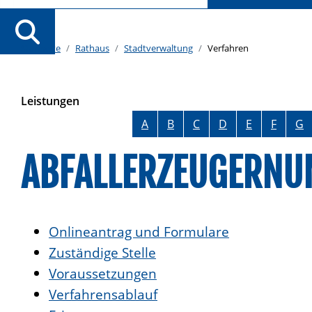
Startseite
Rathaus
Stadtverwaltung
Verfahren
Leistungen
Alphabetisches Register überspringen
A
B
C
D
E
F
G
ABFALLERZEUGERNU
Onlineantrag und Formulare
Zuständige Stelle
Voraussetzungen
Verfahrensablauf