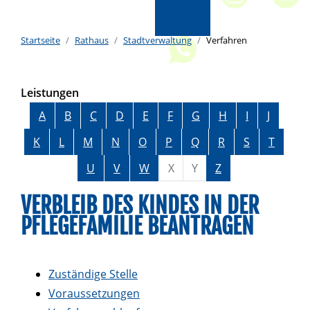
Startseite
Rathaus
Stadtverwaltung
Verfahren
Leistungen
Alphabetisches Register überspringen
A
B
C
D
E
F
G
H
I
J
K
L
M
N
O
P
Q
R
S
T
U
V
W
X
Y
Z
VERBLEIB DES KINDES IN DER
PFLEGEFAMILIE BEANTRAGEN
Zuständige Stelle
Voraussetzungen