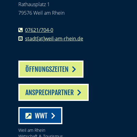
Rathausplatz 1
79576 Weil am Rhein
07621/704-0
stadt[at]weil-am-rhein.de
ÖFFNUNGSZEITEN
ANSPRECHPARTNER
WWT
Weil am Rhein
Wirtschaft & Tourismus