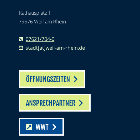
Rathausplatz 1
79576 Weil am Rhein
07621/704-0
stadt[at]weil-am-rhein.de
ÖFFNUNGSZEITEN
ANSPRECHPARTNER
WWT