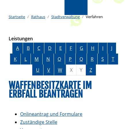
Startseite
Rathaus
Stadtverwaltung
Verfahren
Leistungen
Alphabetisches Register überspringen
A
B
C
D
E
F
G
H
I
J
K
L
M
N
O
P
Q
R
S
T
U
V
W
X
Y
Z
WAFFENBESITZKARTE IM
ERBFALL BEANTRAGEN
Onlineantrag und Formulare
Zuständige Stelle