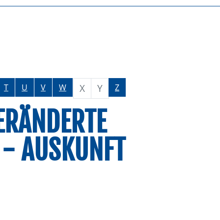
X
Y
T
U
V
W
Z
ERÄNDERTE
 - AUSKUNFT