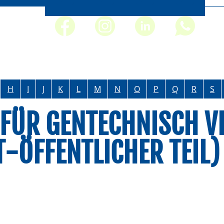
H
I
J
K
L
M
N
O
P
Q
R
S
 FÜR GENTECHNISCH V
-ÖFFENTLICHER TEIL)