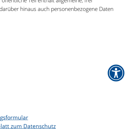
fentliche Teil enthält allgemeine, frei
ält darüber hinaus auch personenbezogene Daten
.
agsformular
kblatt zum Datenschutz