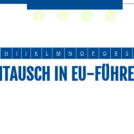
H
I
J
K
L
M
N
O
P
Q
R
S
MTAUSCH IN EU-FÜHR