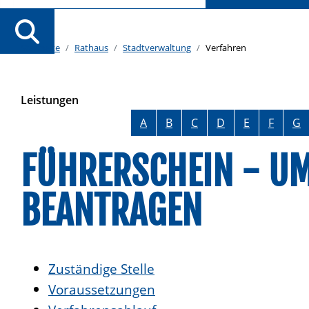
Startseite
Rathaus
Stadtverwaltung
Verfahren
Leistungen
Alphabetisches Register überspringen
A
B
C
D
E
F
G
FÜHRERSCHEIN - U
BEANTRAGEN
Zuständige Stelle
Voraussetzungen