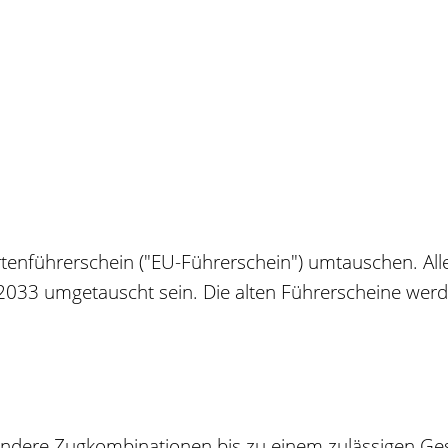
tenführerschein ("EU-Führerschein") umtauschen. All
2033 umgetauscht sein. Die alten Führerscheine werd
esondere Zugkombinationen bis zu einem zulässigen G