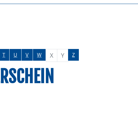
X
Y
T
U
V
W
Z
ERSCHEIN