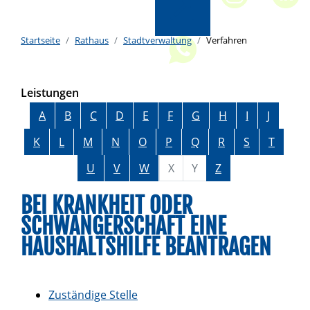
Startseite
Rathaus
Stadtverwaltung
Verfahren
Leistungen
Alphabetisches Register überspringen
A
B
C
D
E
F
G
H
I
J
K
L
M
N
O
P
Q
R
S
T
U
V
W
X
Y
Z
BEI KRANKHEIT ODER
SCHWANGERSCHAFT EINE
HAUSHALTSHILFE BEANTRAGEN
Zuständige Stelle