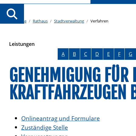
Startseite
Rathaus
Stadtverwaltung
Verfahren
Leistungen
Alphabetisches Register überspringen
A
B
C
D
E
F
G
GENEHMIGUNG FÜR E
KRAFTFAHRZEUGEN 
Onlineantrag und Formulare
Zuständige Stelle