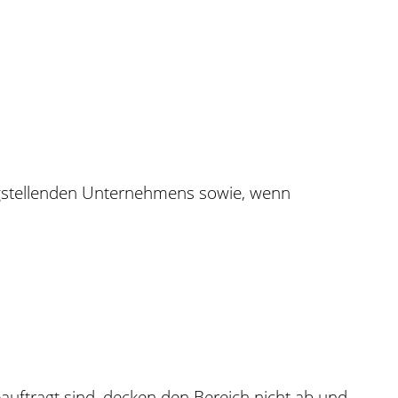
ragstellenden Unternehmens sowie, wenn
eau
f
tragt sind, decken den Bereich nicht ab und