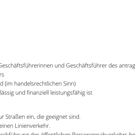
r Geschäftsführerinnen und Geschäftsführer des ant
rs
nd
(im handelsrechtlichen Sinn)
sig und finanziell leistungsfähig ist
r Straßen ein, die geeignet sind.
einen Linienverkehr.
urchfü
h
rung des öffentlichen Personennahverkehrs b