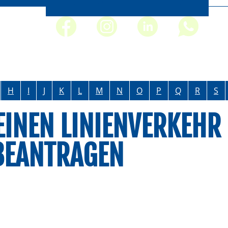
H
I
J
K
L
M
N
O
P
Q
R
S
INEN LINIENVERKEHR
BEANTRAGEN