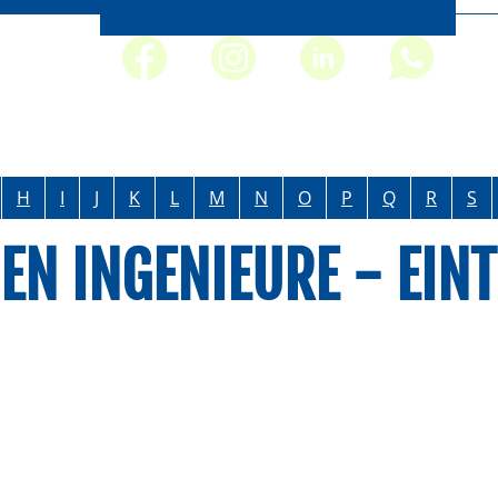
H
I
J
K
L
M
N
O
P
Q
R
S
DEN INGENIEURE - EI