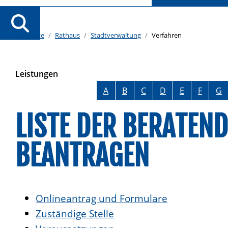
Startseite
Rathaus
Stadtverwaltung
Verfahren
Leistungen
Alphabetisches Register überspringen
A
B
C
D
E
F
G
LISTE DER BERATEN
BEANTRAGEN
Onlineantrag und Formulare
Zuständige Stelle