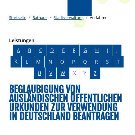
Startseite
Rathaus
Stadtverwaltung
Verfahren
Leistungen
Alphabetisches Register überspringen
A
B
C
D
E
F
G
H
I
J
K
L
M
N
O
P
Q
R
S
T
U
V
W
X
Y
Z
BEGLAUBIGUNG VON
AUSLÄNDISCHEN ÖFFENTLICHEN
URKUNDEN ZUR VERWENDUNG
IN DEUTSCHLAND BEANTRAGEN