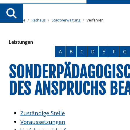
Startseite
Rathaus
Stadtverwaltung
Verfahren
Leistungen
Alphabetisches Register überspringen
A
B
C
D
E
F
G
SONDERPÄDAGOGISC
DES ANSPRUCHS BE
Zuständige Stelle
Voraussetzungen