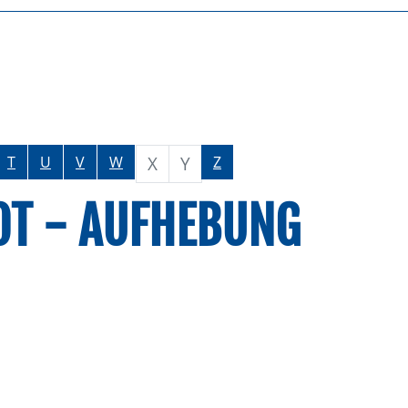
X
Y
T
U
V
W
Z
T - AUFHEBUNG