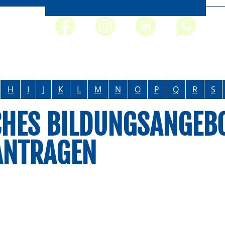
H
I
J
K
L
M
N
O
P
Q
R
S
HES BILDUNGSANGEBO
ANTRAGEN