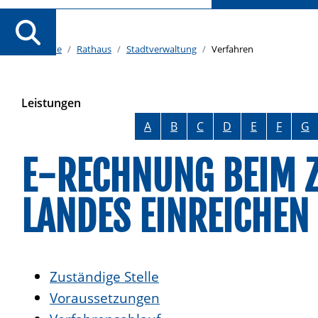
Startseite
Rathaus
Stadtverwaltung
Verfahren
Leistungen
Alphabetisches Register überspringen
A
B
C
D
E
F
G
E-RECHNUNG BEIM 
LANDES EINREICHEN
Zuständige Stelle
Voraussetzungen