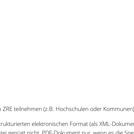
am ZRE teilnehmen
(z.B. Hochschulen oder Kommunen
rukturierten elektronischen Format (als XML-Dokumen
atei genügt nicht, PDF-Dokument nur, wenn es die Spez