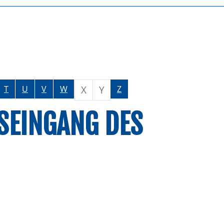
X
Y
T
U
V
W
Z
SEINGANG DES