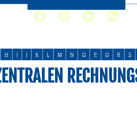
H
I
J
K
L
M
N
O
P
Q
R
S
ZENTRALEN RECHNUNG