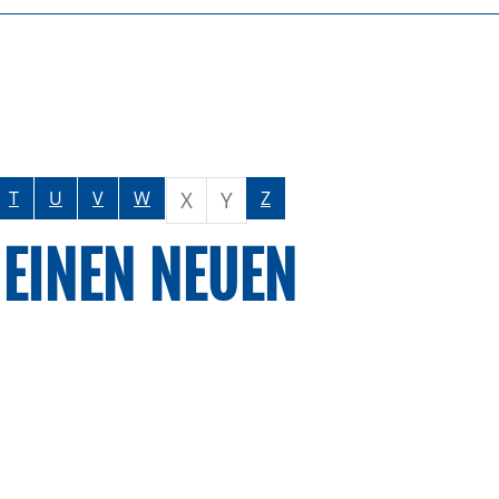
X
Y
T
U
V
W
Z
 EINEN NEUEN