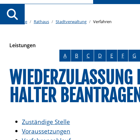
Startseite
Rathaus
Stadtverwaltung
Verfahren
Leistungen
Alphabetisches Register überspringen
A
B
C
D
E
F
G
WIEDERZULASSUNG E
HALTER BEANTRAGE
Zuständige Stelle
Voraussetzungen