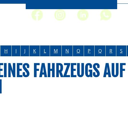
H
I
J
K
L
M
N
O
P
Q
R
S
INES FAHRZEUGS AUF
N