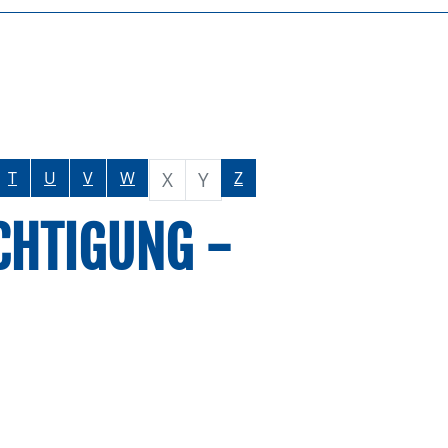
X
Y
T
U
V
W
Z
CHTIGUNG -