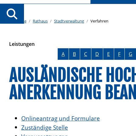
Startseite
Rathaus
Stadtverwaltung
Verfahren
Leistungen
Alphabetisches Register überspringen
A
B
C
D
E
F
G
AUSLÄNDISCHE HOC
ANERKENNUNG BEA
Onlineantrag und Formulare
Zuständige Stelle