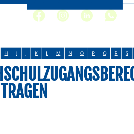
H
I
J
K
L
M
N
O
P
Q
R
S
HSCHULZUGANGSBERE
NTRAGEN