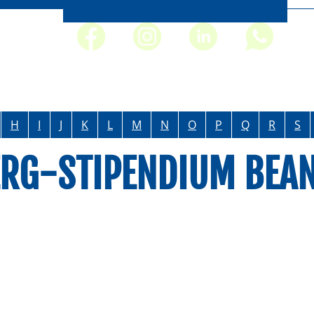
H
I
J
K
L
M
N
O
P
Q
R
S
RG-STIPENDIUM BEA