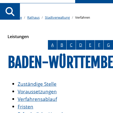
Startseite
Rathaus
Stadtverwaltung
Verfahren
Leistungen
Alphabetisches Register überspringen
A
B
C
D
E
F
G
BADEN-WÜRTTEMBE
Zuständige Stelle
Voraussetzungen
Verfahrensablauf
Fristen