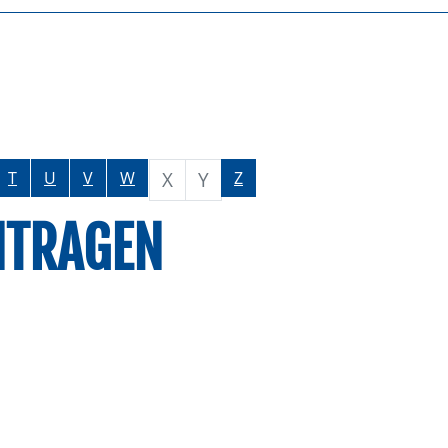
X
Y
T
U
V
W
Z
NTRAGEN