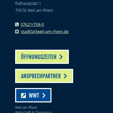
Rathausplatz 1
79576 Weil am Rhein
07621/704-0
stadt[at]weil-am-rhein.de
ÖFFNUNGSZEITEN
ANSPRECHPARTNER
WWT
Weil am Rhein
Wirtschaft & Tourismus