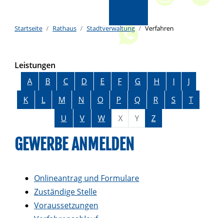
Startseite
Rathaus
Stadtverwaltung
Verfahren
Leistungen
Alphabetisches Register überspringen
A
B
C
D
E
F
G
H
I
J
K
L
M
N
O
P
Q
R
S
T
U
V
W
X
Y
Z
GEWERBE ANMELDEN
Onlineantrag und Formulare
Zuständige Stelle
Voraussetzungen