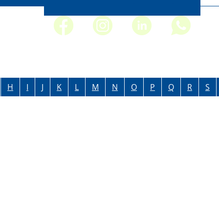
H
I
J
K
L
M
N
O
P
Q
R
S