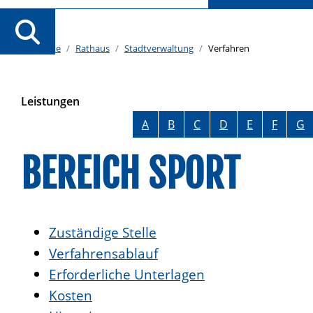
Startseite
Rathaus
Stadtverwaltung
Verfahren
Leistungen
Alphabetisches Register überspringen
A
B
C
D
E
F
G
BEREICH SPORT
Zuständige Stelle
Verfahrensablauf
Erforderliche Unterlagen
Kosten