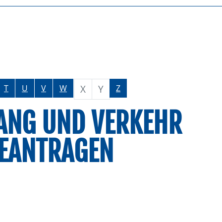
X
Y
T
U
V
W
Z
G UND VERKEHR M
EANTRAGEN