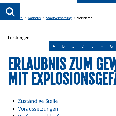
Startseite
Rathaus
Stadtverwaltung
Verfahren
Leistungen
Alphabetisches Register überspringen
A
B
C
D
E
F
G
ERLAUBNIS ZUM GE
IT EXPLOSIONSGEFÄ
Zuständige Stelle
Voraussetzungen