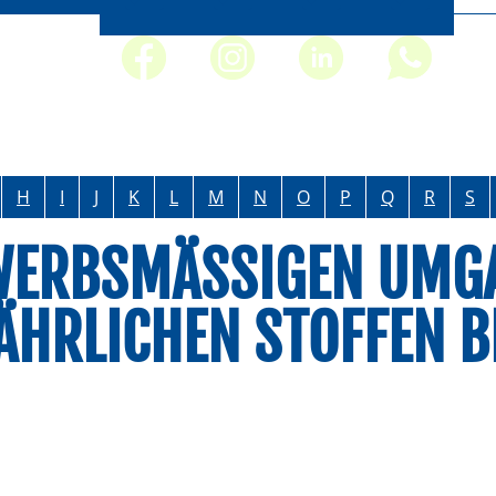
H
I
J
K
L
M
N
O
P
Q
R
S
WERBSMÄSSIGEN UMGAN
HRLICHEN STOFFEN B