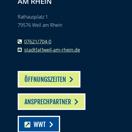
AM RHEIN
Rathausplatz 1
79576 Weil am Rhein
07621/704-0
stadt[at]weil-am-rhein.de
ÖFFNUNGSZEITEN
ANSPRECHPARTNER
WWT