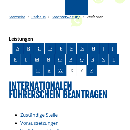
Startseite
Rathaus
Stadtverwaltung
Verfahren
Leistungen
Alphabetisches Register überspringen
A
B
C
D
E
F
G
H
I
J
K
L
M
N
O
P
Q
R
S
T
U
V
W
X
Y
Z
INTERNATIONALEN
FÜHRERSCHEIN BEANTRAGEN
Zuständige Stelle
Voraussetzungen