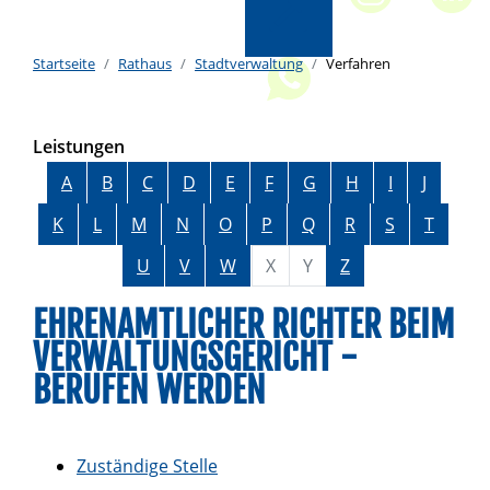
Startseite
Rathaus
Stadtverwaltung
Verfahren
Leistungen
Alphabetisches Register überspringen
A
B
C
D
E
F
G
H
I
J
K
L
M
N
O
P
Q
R
S
T
U
V
W
X
Y
Z
EHRENAMTLICHER RICHTER BEIM
VERWALTUNGSGERICHT -
BERUFEN WERDEN
Zuständige Stelle