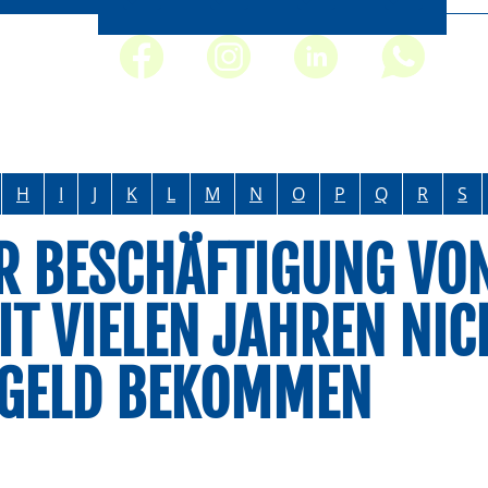
H
I
J
K
L
M
N
O
P
Q
R
S
R BESCHÄFTIGUNG VO
IT VIELEN JAHREN NIC
RGELD BEKOMMEN