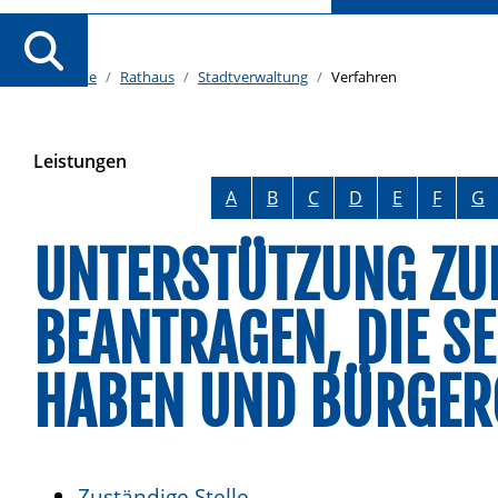
Startseite
Rathaus
Stadtverwaltung
Verfahren
Leistungen
Alphabetisches Register überspringen
A
B
C
D
E
F
G
UNTERSTÜTZUNG ZU
BEANTRAGEN, DIE SE
HABEN UND BÜRGE
Zuständige Stelle