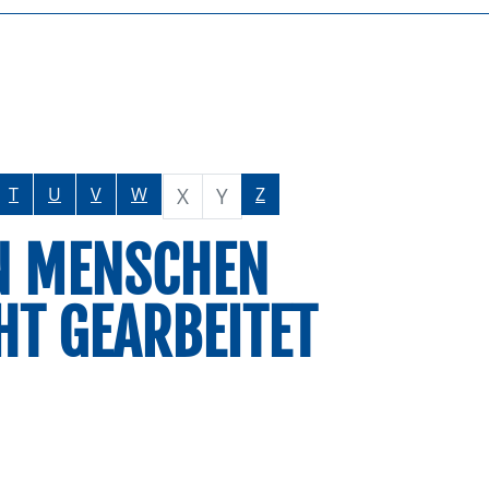
X
Y
T
U
V
W
Z
N MENSCHEN
HT GEARBEITET