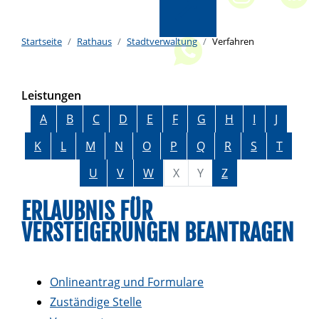
Startseite
Rathaus
Stadtverwaltung
Verfahren
Leistungen
Alphabetisches Register überspringen
A
B
C
D
E
F
G
H
I
J
K
L
M
N
O
P
Q
R
S
T
U
V
W
X
Y
Z
ERLAUBNIS FÜR
VERSTEIGERUNGEN BEANTRAGEN
Onlineantrag und Formulare
Zuständige Stelle