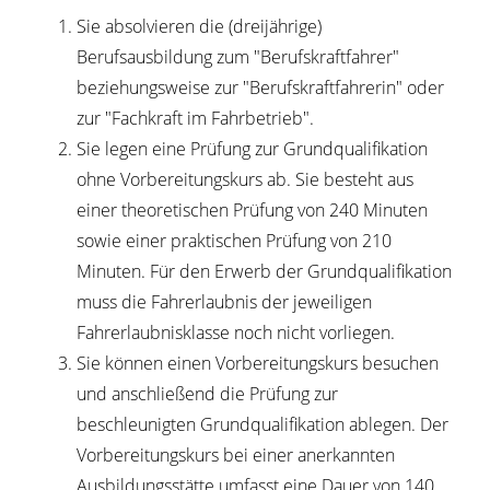
Sie absolvieren die (dreijährige)
Berufsausbildung zum "Berufskraftfahrer"
beziehungsweise zur "Berufskraftfahrerin" oder
zur "Fachkraft im Fahrbetrieb".
Sie legen eine Prüfung zur Grundqualifikation
ohne Vorbereitungskurs ab.
Sie besteht aus
e
i
ner theoretischen Prüfung von 240 Minuten
sowie einer praktischen Prüfung von 210
M
i
nuten. Für den Erwerb der Grundqualifikation
muss die Fahrerlaubnis der jeweiligen
Fahre
r
laubnisklasse noch nicht vorliegen.
Sie können einen Vorbereitungskurs besuchen
und anschließend die Prüfung zur
beschleunigten Grundqualifikation ablegen.
Der
Vorbere
i
tungskurs bei einer anerkannten
Ausbildung
s
stätte umfasst eine Dauer von 140