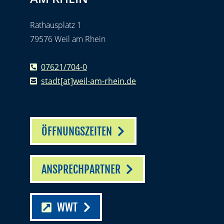
Rathausplatz 1
79576 Weil am Rhein
07621/704-0
stadt[at]weil-am-rhein.de
ÖFFNUNGSZEITEN
ANSPRECHPARTNER
WWT