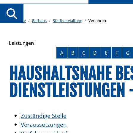
Startseite
Rathaus
Stadtverwaltung
Verfahren
Leistungen
Alphabetisches Register überspringen
A
B
C
D
E
F
G
HAUSHALTSNAHE BE
DIENSTLEISTUNGEN 
Zuständige Stelle
Voraussetzungen