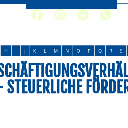
H
I
J
K
L
M
N
O
P
Q
R
S
SCHÄFTIGUNGSVERHÄL
- STEUERLICHE FÖRD