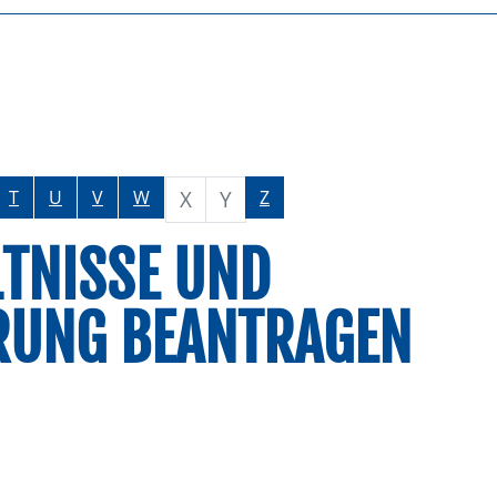
X
Y
T
U
V
W
Z
TNISSE UND
ERUNG BEANTRAGEN