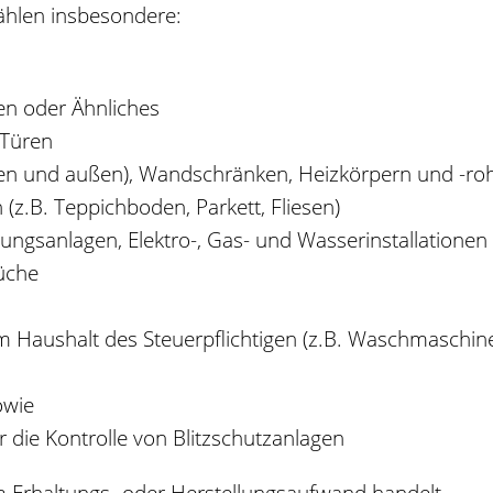
zählen
ins
besonder
e
:
en oder Ähnliches
 Türen
nnen und außen), Wandschränken, Heizkörpern und -ro
z.B. Teppichboden, Parkett, Fliesen)
ngsanlagen, Elektro-, Gas- und Wasserinstallationen
üche
m Haushalt de
s
Steuerpflichtigen (z.B. Waschmaschine
owie
die Kontrolle von Blitzschutzanlagen
m Erhaltungs- oder Herstellungsaufwand handelt.