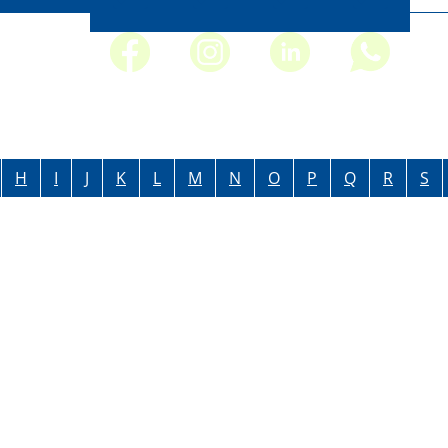
H
I
J
K
L
M
N
O
P
Q
R
S