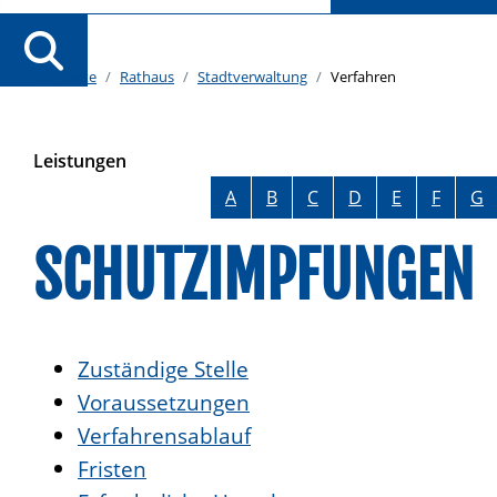
Startseite
Rathaus
Stadtverwaltung
Verfahren
Leistungen
Alphabetisches Register überspringen
A
B
C
D
E
F
G
SCHUTZIMPFUNGEN
Zuständige Stelle
Voraussetzungen
Verfahrensablauf
Fristen