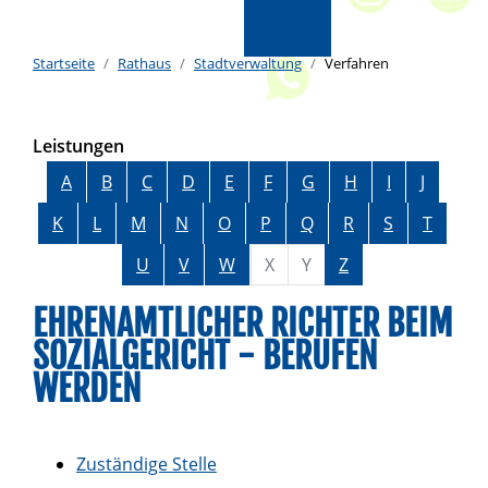
Startseite
Rathaus
Stadtverwaltung
Verfahren
Leistungen
Alphabetisches Register überspringen
A
B
C
D
E
F
G
H
I
J
K
L
M
N
O
P
Q
R
S
T
U
V
W
X
Y
Z
EHRENAMTLICHER RICHTER BEIM
SOZIALGERICHT - BERUFEN
WERDEN
Zuständige Stelle