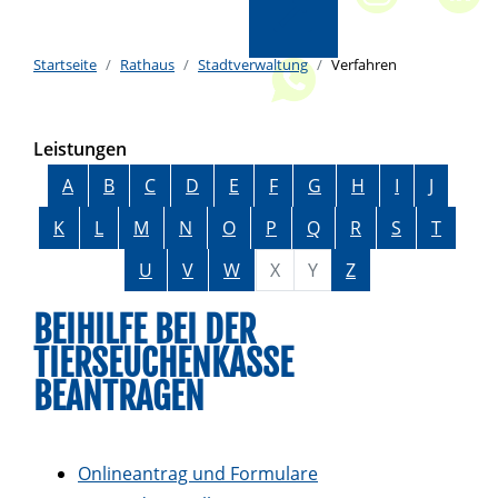
Startseite
Rathaus
Stadtverwaltung
Verfahren
Leistungen
Alphabetisches Register überspringen
A
B
C
D
E
F
G
H
I
J
K
L
M
N
O
P
Q
R
S
T
U
V
W
X
Y
Z
BEIHILFE BEI DER
TIERSEUCHENKASSE
BEANTRAGEN
Onlineantrag und Formulare