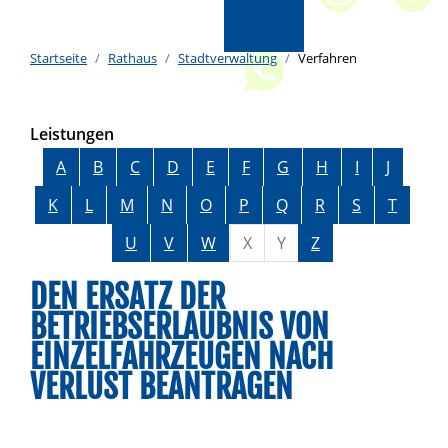
Startseite
Rathaus
Stadtverwaltung
Verfahren
Leistungen
Alphabetisches Register überspringen
A
B
C
D
E
F
G
H
I
J
K
L
M
N
O
P
Q
R
S
T
U
V
W
X
Y
Z
DEN ERSATZ DER
BETRIEBSERLAUBNIS VON
EINZELFAHRZEUGEN NACH
VERLUST BEANTRAGEN