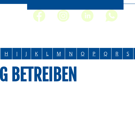
H
I
J
K
L
M
N
O
P
Q
R
S
G BETREIBEN