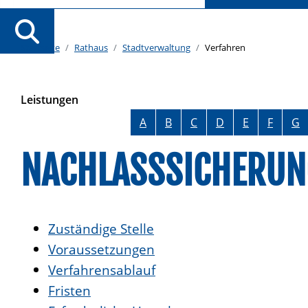
Startseite
Rathaus
Stadtverwaltung
Verfahren
Leistungen
Alphabetisches Register überspringen
A
B
C
D
E
F
G
NACHLASSSICHERUN
Zuständige Stelle
Voraussetzungen
Verfahrensablauf
Fristen