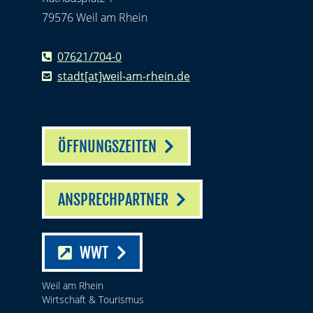
79576 Weil am Rhein
07621/704-0
stadt[at]weil-am-rhein.de
ÖFFNUNGSZEITEN
ANSPRECHPARTNER
WWT
Weil am Rhein
Wirtschaft & Tourismus