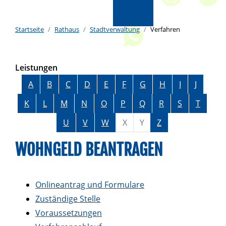
Startseite
Rathaus
Stadtverwaltung
Verfahren
Leistungen
Alphabetisches Register überspringen
A
B
C
D
E
F
G
H
I
J
K
L
M
N
O
P
Q
R
S
T
U
V
W
X
Y
Z
WOHNGELD BEANTRAGEN
Onlineantrag und Formulare
Zuständige Stelle
Voraussetzungen