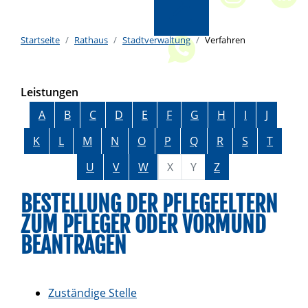
Startseite
Rathaus
Stadtverwaltung
Verfahren
Leistungen
Alphabetisches Register überspringen
A
B
C
D
E
F
G
H
I
J
K
L
M
N
O
P
Q
R
S
T
U
V
W
X
Y
Z
BESTELLUNG DER PFLEGEELTERN
ZUM PFLEGER ODER VORMUND
BEANTRAGEN
Zuständige Stelle