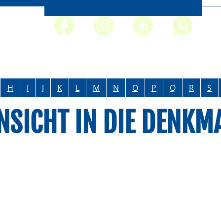
H
I
J
K
L
M
N
O
P
Q
R
S
NSICHT IN DIE DENKM