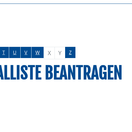
X
Y
T
U
V
W
Z
ALLISTE BEANTRAGEN