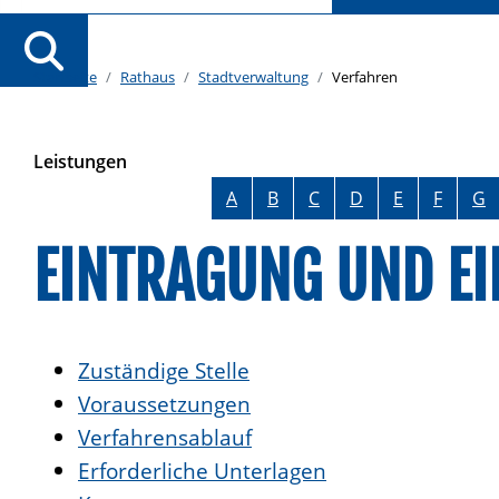
Startseite
Rathaus
Stadtverwaltung
Verfahren
Leistungen
Alphabetisches Register überspringen
A
B
C
D
E
F
G
EINTRAGUNG UND EI
Zuständige Stelle
Voraussetzungen
Verfahrensablauf
Erforderliche Unterlagen