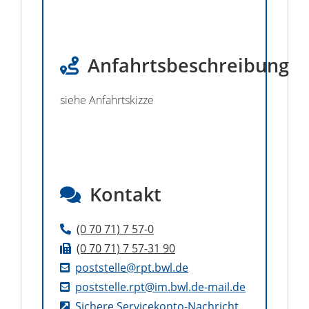
Anfahrtsbeschreibung
siehe Anfahrtskizze
Kontakt
(0
70
71) 7
57-0
(0
70
71) 7
57-31
90
poststelle@rpt.bwl.de
poststelle.rpt@im.bwl.de-mail.de
Sichere Servicekonto-Nachricht