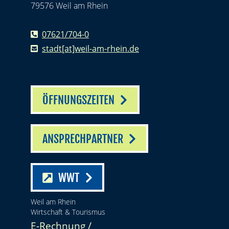
79576 Weil am Rhein
07621/704-0
stadt[at]weil-am-rhein.de
ÖFFNUNGSZEITEN
ANSPRECHPARTNER
WWT
Weil am Rhein
Wirtschaft & Tourismus
E-Rechnung /