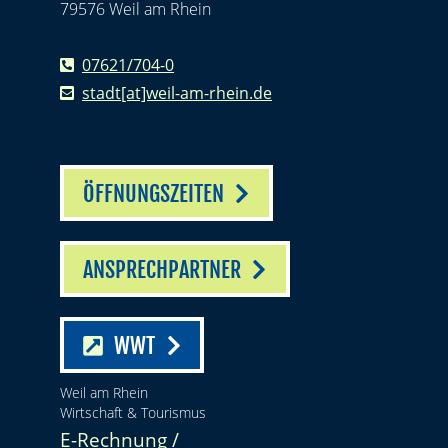
79576 Weil am Rhein
07621/704-0
stadt[at]weil-am-rhein.de
ÖFFNUNGSZEITEN
ANSPRECHPARTNER
WWT
Weil am Rhein
Wirtschaft & Tourismus
E-Rechnung /