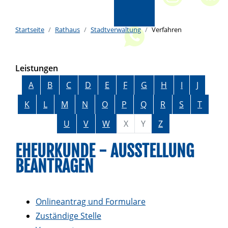
Startseite
Rathaus
Stadtverwaltung
Verfahren
Leistungen
Alphabetisches Register überspringen
A
B
C
D
E
F
G
H
I
J
K
L
M
N
O
P
Q
R
S
T
U
V
W
X
Y
Z
EHEURKUNDE - AUSSTELLUNG
BEANTRAGEN
Onlineantrag und Formulare
Zuständige Stelle