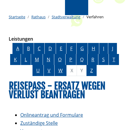
Startseite
Rathaus
Stadtverwaltung
Verfahren
Leistungen
Alphabetisches Register überspringen
A
B
C
D
E
F
G
H
I
J
K
L
M
N
O
P
Q
R
S
T
U
V
W
X
Y
Z
REISEPASS - ERSATZ WEGEN
VERLUST BEANTRAGEN
Onlineantrag und Formulare
Zuständige Stelle