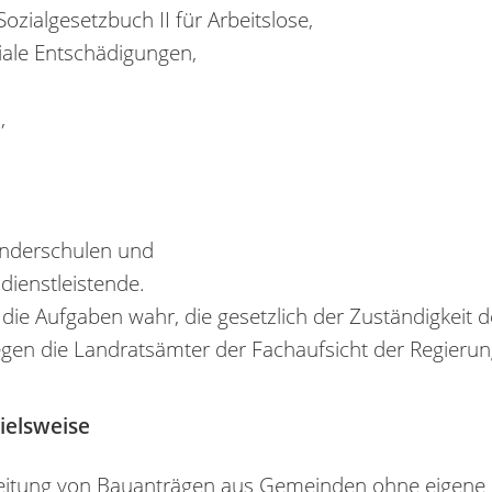
ialgesetzbuch II für Arbeitslose,
iale Entschädigungen,
,
onderschulen und
dienstleistende.
ie Aufgaben wahr, die gesetzlich der Zuständigkeit
egen die Landratsämter der Fachaufsicht der Regierun
ielsweise
eitung von Bauanträgen aus Gemeinden ohne eigene B