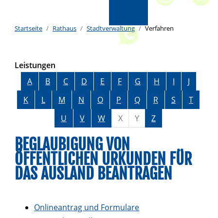
Startseite
Rathaus
Stadtverwaltung
Verfahren
Leistungen
Alphabetisches Register überspringen
A
B
C
D
E
F
G
H
I
J
K
L
M
N
O
P
Q
R
S
T
U
V
W
X
Y
Z
BEGLAUBIGUNG VON
ÖFFENTLICHEN URKUNDEN FÜR
DAS AUSLAND BEANTRAGEN
Onlineantrag und Formulare