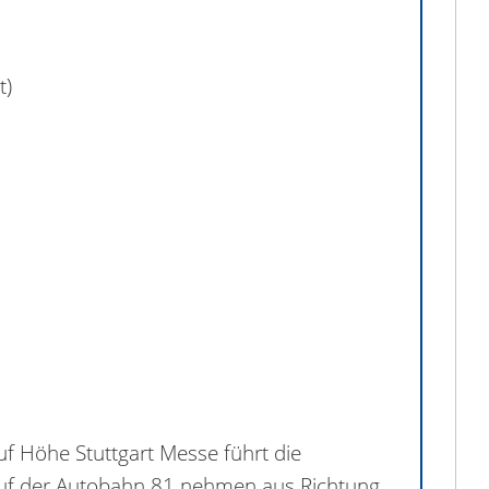
t)
f Höhe Stuttgart Messe führt die
auf der Autobahn 81 nehmen aus Richtung