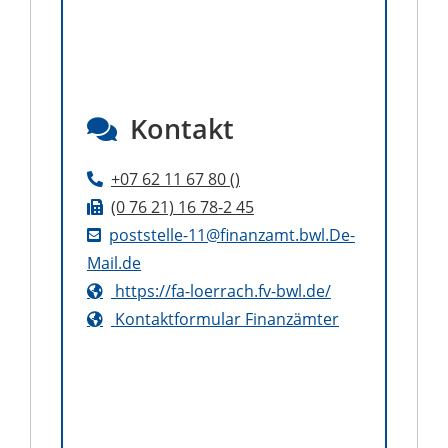
Kontakt
+07
62
11
67
80 ()
(0
76
21) 16
78-2
45
poststelle-11@finanzamt.bwl.De-
Mail.de
https://fa-loerrach.fv-bwl.de/
Kontaktformular Finanzämter