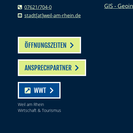
GIS - Geoi
07621/704-0
stadt[at]weil-am-rhein.de
ÖFFNUNGSZEITEN
ANSPRECHPARTNER
WWT
Weil am Rhein
Wirtschaft & Tourismus