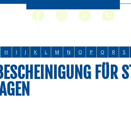
H
I
J
K
L
M
N
O
P
Q
R
S
ESCHEINIGUNG FÜR S
AGEN