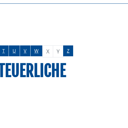
X
Y
T
U
V
W
Z
TEUERLICHE