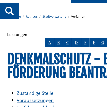
Startseite
Rathaus
Stadtverwaltung
Verfahren
Leistungen
Alphabetisches Register überspringen
A
B
C
D
E
F
G
DENKMALSCHUTZ - B
FÖRDERUNG BEANTR
Zuständige Stelle
Voraussetzungen