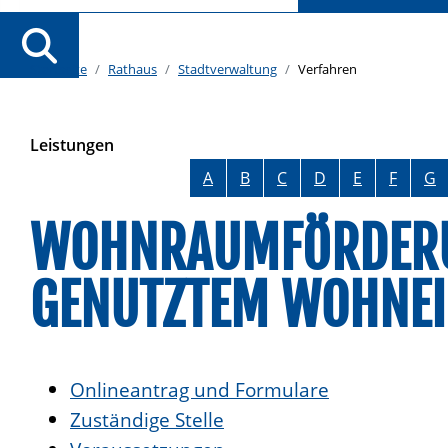
Startseite
Rathaus
Stadtverwaltung
Verfahren
Leistungen
Alphabetisches Register überspringen
A
B
C
D
E
F
G
WOHNRAUMFÖRDERUN
GENUTZTEM WOHNEI
Onlineantrag und Formulare
Zuständige Stelle