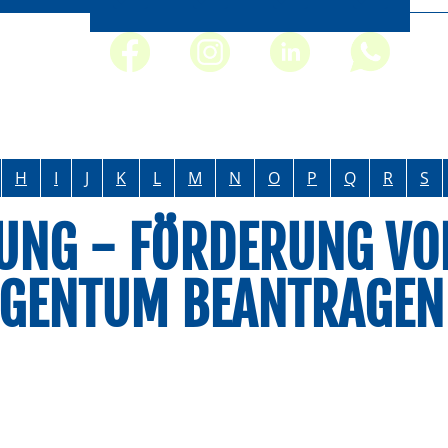
H
I
J
K
L
M
N
O
P
Q
R
S
G - FÖRDERUNG VON
GENTUM BEANTRAGEN