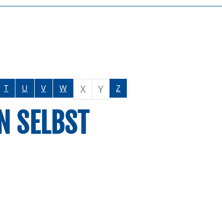
X
Y
T
U
V
W
Z
 SELBST